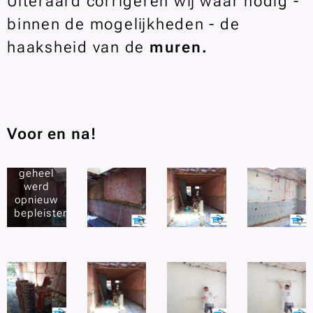
Uiteraard corrigeren wij waar nodig -
binnen de mogelijkheden - de
haaksheid van de
muren.
Alles
wat
enigszins
los zat
werd
Voor en na!
volledig
verwijderd
en het
geheel
werd
opnieuw
bepleisterd.